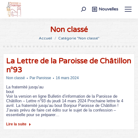
Recherche
Nouvelles
:
Non classé
Vous êtes ici :
Accueil
Catégorie "Non classé"
La Lettre de la Paroisse de Châtillon
n°93
Non classé
Par
Paroisse
16 mars 2024
La fraternité jusqu’au
bout͏‌ ͏‌ ͏‌ ͏‌ ͏‌ ͏‌ ͏‌ ͏‌ ͏‌ ͏‌ ͏‌ ͏‌ ͏‌ ͏‌ ͏‌ ͏‌ ͏‌ ͏‌ ͏‌ ͏‌ ͏‌ ͏‌ ͏‌ ͏‌ ͏‌ ͏‌ ͏‌ ͏‌ ͏‌ ͏‌ ͏‌ ͏‌ ͏‌ ͏‌ ͏‌ ͏‌ ͏‌ ͏‌ ͏‌ ͏‌ ͏‌ ͏‌ ͏‌ ͏‌ ͏‌ ͏‌ ͏‌ ͏‌ ͏‌ ͏‌ ͏‌ ͏‌ ͏‌ ͏‌ ͏‌ ͏‌ ͏‌ ͏‌ ͏‌ ͏‌ ͏‌ ͏‌ ͏‌ ͏‌ ͏‌ ͏‌ ͏‌ ͏‌ ͏‌ ͏‌ ͏‌ ͏‌ ͏‌ ͏‌ ͏‌ ͏‌ ͏‌ ͏‌ ͏‌ ͏‌ ͏‌ ͏‌ ͏‌ ͏‌ ͏‌ ͏‌ ͏‌ ͏‌ ͏‌ ͏‌ ͏‌ ͏‌ ͏‌ ͏‌ ͏‌ ͏‌ ͏‌ ͏‌ ͏‌ ͏‌ ͏‌ ͏‌ ͏‌
Voir la version en ligne Bulletin d’information de la Paroisse de
Châtillon – Lettre n°93 du jeudi 14 mars 2024 Prochaine lettre le 4
avril. La fraternité jusqu’au bout Bonjour Paroisse de Châtillon !
J’avais prévu de faire cet édito sur le sujet de la confession –
essentielle pour se préparer…
Lire la suite