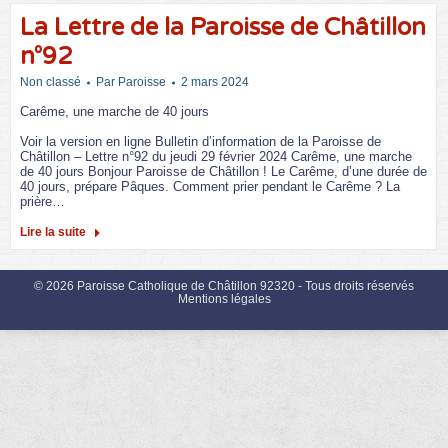
La Lettre de la Paroisse de Châtillon
n°92
Non classé
Par
Paroisse
2 mars 2024
Carême, une marche de 40 jours
͏‌ ͏‌ ͏‌ ͏‌ ͏‌ ͏‌ ͏‌ ͏‌ ͏‌ ͏‌ ͏‌ ͏‌ ͏‌ ͏‌ ͏‌ ͏‌ ͏‌ ͏‌ ͏‌ ͏‌ ͏‌ ͏‌ ͏‌ ͏‌ ͏‌ ͏‌ ͏‌ ͏‌ ͏‌ ͏‌ ͏‌ ͏‌ ͏‌ ͏‌ ͏‌ ͏‌ ͏‌ ͏‌ ͏‌ ͏‌ ͏‌ ͏‌ ͏‌ ͏‌ ͏‌ ͏‌ ͏‌ ͏‌ ͏‌ ͏‌ ͏‌ ͏‌ ͏‌ ͏‌ ͏‌ ͏‌ ͏‌ ͏‌ ͏‌ ͏‌ ͏‌ ͏‌ ͏‌ ͏‌ ͏‌ ͏‌ ͏‌ ͏‌ ͏‌ ͏‌ ͏‌ ͏‌ ͏‌ ͏‌ ͏‌ ͏‌ ͏‌ ͏‌ ͏‌ ͏‌ ͏‌ ͏‌ ͏‌ ͏‌ ͏‌ ͏‌ ͏‌ ͏‌ ͏‌ ͏‌ ͏‌ ͏‌ ͏‌ ͏‌ ͏‌ ͏‌ ͏‌ ͏‌ ͏‌ ͏‌ ͏‌ ͏‌ ͏‌ ͏‌ ͏‌ ͏‌ ͏‌ ͏
Voir la version en ligne Bulletin d’information de la Paroisse de
Châtillon – Lettre n°92 du jeudi 29 février 2024 Carême, une marche
de 40 jours Bonjour Paroisse de Châtillon ! Le Carême, d’une durée de
40 jours, prépare Pâques. Comment prier pendant le Carême ? La
prière…
Lire la suite
© 2026 Paroisse Catholique de Châtillon 92320 - Tous droits réservés
Mentions légales