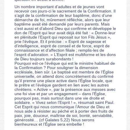
Un nombre important d’adultes et de jeunes vont
recevoir ces jours-ci le sacrement de la Confirmation. Il
s’agit de la confirmation de leur baptême, donc d’une
démarche de foi, mûrement réfléchie, alors que leur
baptême avait été demandé par leurs parents. Mais
c’est aussi et d’abord Dieu qui confirme et développe le
don de l’Esprit qui leur avait déjà été fait : « Donne-leur
en plénitude l’Esprit qui reposait sur ton Fils Jésus »,
prie l’évêque. Et il précise : « Esprit de sagesse et
d’intelligence, esprit de conseil et de force, esprit de
connaissance et d’affection filiale ; remplis-les de
l’esprit d’adoration. » L’Esprit est multiforme et les dons
de Dieu toujours surabondants !
Pourquoi est-ce l’évêque qui est le ministre habituel de
la Confirmation ? Pour souligner la dimension
ecclésiale, bien sûr. Le baptisé est membre de l’Église
universelle, on attend donc concrètement du confirmé
qu’il prenne une place active dans l’Église locale, que
le prêtre et l’évêque gardent en lien avec les autres
chrétiens. « Active », par la présence aux messes avec
une foi vive et par un engagement – dans l’Église,
pourquoi pas, mais surtout dans une vie droite et
solidaire. « Vivez selon l’Esprit ! », résumait saint Paul.
Cet Esprit qui nous communique l’Amour de Dieu et
nous aide à résister au péché et à porter des fruits de
paix, joie, douceur, maîtrise de soi, bonté, serviabilité,
générosité… (cf Galates 5,22) Nous serons
bienheureux et l’Église sera embellie !