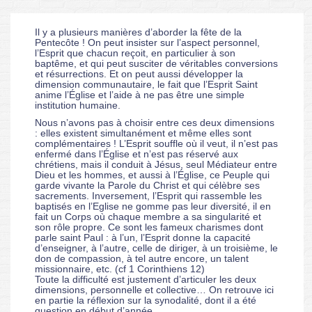
Il y a plusieurs manières d’aborder la fête de la
Pentecôte ! On peut insister sur l’aspect personnel,
l’Esprit que chacun reçoit, en particulier à son
baptême, et qui peut susciter de véritables conversions
et résurrections. Et on peut aussi développer la
dimension communautaire, le fait que l’Esprit Saint
anime l’Église et l’aide à ne pas être une simple
institution humaine.
Nous n’avons pas à choisir entre ces deux dimensions
: elles existent simultanément et même elles sont
complémentaires ! L’Esprit souffle où il veut, il n’est pas
enfermé dans l’Église et n’est pas réservé aux
chrétiens, mais il conduit à Jésus, seul Médiateur entre
Dieu et les hommes, et aussi à l’Église, ce Peuple qui
garde vivante la Parole du Christ et qui célèbre ses
sacrements. Inversement, l’Esprit qui rassemble les
baptisés en l’Eglise ne gomme pas leur diversité, il en
fait un Corps où chaque membre a sa singularité et
son rôle propre. Ce sont les fameux charismes dont
parle saint Paul : à l’un, l’Esprit donne la capacité
d’enseigner, à l’autre, celle de diriger, à un troisième, le
don de compassion, à tel autre encore, un talent
missionnaire, etc. (cf 1 Corinthiens 12)
Toute la difficulté est justement d’articuler les deux
dimensions, personnelle et collective… On retrouve ici
en partie la réflexion sur la synodalité, dont il a été
question en début d’année.