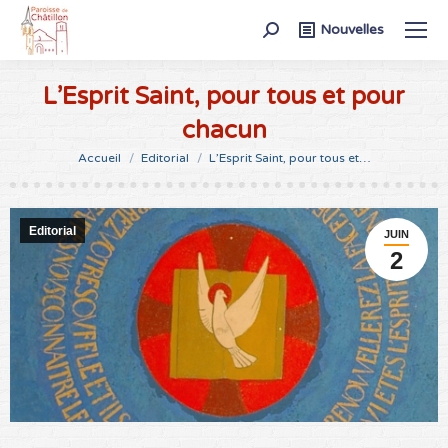
Recherche
Nouvelles
:
L’Esprit Saint, pour tous et pour
chacun
Vous êtes ici :
Accueil
Editorial
L’Esprit Saint, pour tous et…
Editorial
JUIN
2