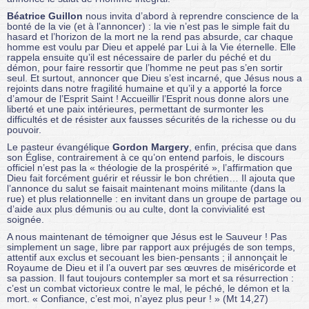
Béatrice Guillon
nous invita d’abord à reprendre conscience de la
bonté de la vie (et à l’annoncer) : la vie n’est pas le simple fait du
hasard et l’horizon de la mort ne la rend pas absurde, car chaque
homme est voulu par Dieu et appelé par Lui à la Vie éternelle. Elle
rappela ensuite qu’il est nécessaire de parler du péché et du
démon, pour faire ressortir que l’homme ne peut pas s’en sortir
seul. Et surtout, annoncer que Dieu s’est incarné, que Jésus nous a
rejoints dans notre fragilité humaine et qu’il y a apporté la force
d’amour de l’Esprit Saint ! Accueillir l’Esprit nous donne alors une
liberté et une paix intérieures, permettant de surmonter les
difficultés et de résister aux fausses sécurités de la richesse ou du
pouvoir.
Le pasteur évangélique
Gordon Margery
, enfin, précisa que dans
son Église, contrairement à ce qu’on entend parfois, le discours
officiel n’est pas la « théologie de la prospérité », l’affirmation que
Dieu fait forcément guérir et réussir le bon chrétien… Il ajouta que
l’annonce du salut se faisait maintenant moins militante (dans la
rue) et plus relationnelle : en invitant dans un groupe de partage ou
d’aide aux plus démunis ou au culte, dont la convivialité est
soignée.
A nous maintenant de témoigner que Jésus est le Sauveur ! Pas
simplement un sage, libre par rapport aux préjugés de son temps,
attentif aux exclus et secouant les bien-pensants ; il annonçait le
Royaume de Dieu et il l’a ouvert par ses œuvres de miséricorde et
sa passion. Il faut toujours contempler sa mort et sa résurrection :
c’est un combat victorieux contre le mal, le péché, le démon et la
mort. « Confiance, c’est moi, n’ayez plus peur ! » (Mt 14,27)