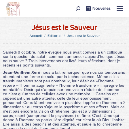
Recherche
Nouvelles
:
Jésus est le Sauveur
Vous êtes ici :
Accueil
Editorial
Jésus est le Sauveur
Samedi 8 octobre, notre évêque nous avait conviés à un colloque
sur la question du salut : comment annoncer aujourd’hui que Jésus
nous sauve ? Trois intervenants ont livré leurs réflexions, dont je
retiens les points suivants.
Jean-Guilhem Xerri
nous a fait remarquer que nos contemporains
attendent une forme de salut par la technoscience. Même si les
transhumanistes sont peu nombreux, leur désir de «l’homme
réparé – l’homme augmenté – l’homme transformé » imprègne les
mentalités. Désir qui s’appuie sur une vision réduite de l’homme :
ce n’est qu’un tas de cellules avec une mémoire… Certains ont
cependant une autre attente, celle de leur épanouissement
personnel. Ceux-là ont une vision plus développée de l’homme, à 2
dimensions : au corps s’ajoute le psychisme et ses affects. Mais ce
n’est pas encore la vision chrétienne, qui est à 3 dimensions :
corps, esprit (comprenant le psychisme) et âme. C’est l’âme qui
donne à l’homme sa particulière dignité car c’est là où Dieu l’habite.
Elle aussi a des besoins et des attentes, et seule la foi chrétienne
annonce le salut de l’homme intégral.