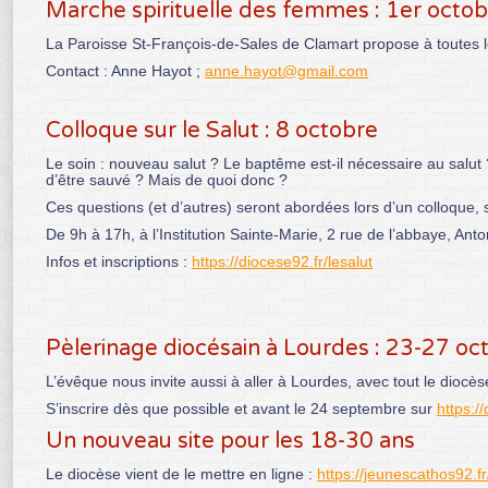
Marche spirituelle des femmes : 1er octo
La Paroisse St-François-de-Sales de Clamart propose à toutes l
Contact : Anne Hayot ;
anne.hayot@gmail.com
Colloque sur le Salut : 8 octobre
Le soin : nouveau salut ? Le baptême est-il nécessaire au salut 
d’être sauvé ? Mais de quoi donc ?
Ces questions (et d’autres) seront abordées lors d’un colloque, s
De 9h à 17h, à l’Institution Sainte-Marie, 2 rue de l’abbaye, Anto
Infos et inscriptions :
https://diocese92.fr/lesalut
Pèlerinage diocésain à Lourdes : 23-27 oc
L’évêque nous invite aussi à aller à Lourdes, avec tout le diocè
S’inscrire dès que possible et avant le 24 septembre sur
https:/
Un nouveau site pour les 18-30 ans
Le diocèse vient de le mettre en ligne :
https://jeunescathos92.fr