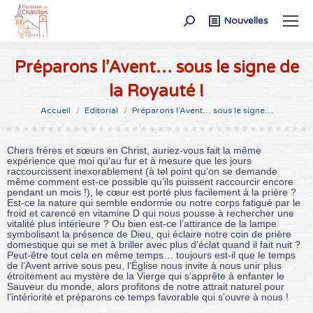
Recherche
Nouvelles
:
Préparons l’Avent… sous le signe de
la Royauté !
Vous êtes ici :
Accueil
Editorial
Préparons l’Avent… sous le signe…
Chers frères et sœurs en Christ, auriez-vous fait la même
expérience que moi qu’au fur et à mesure que les jours
raccourcissent inexorablement (à tel point qu’on se demande
même comment est-ce possible qu’ils puissent raccourcir encore
pendant un mois !), le cœur est porté plus facilement à la prière ?
Est-ce la nature qui semble endormie ou notre corps fatigué par le
froid et carencé en vitamine D qui nous pousse à rechercher une
vitalité plus intérieure ? Ou bien est-ce l’attirance de la lampe
symbolisant la présence de Dieu, qui éclaire notre coin de prière
domestique qui se met à briller avec plus d’éclat quand il fait nuit ?
Peut-être tout cela en même temps… toujours est-il que le temps
de l’Avent arrive sous peu, l’Église nous invite à nous unir plus
étroitement au mystère de la Vierge qui s’apprête à enfanter le
Sauveur du monde, alors profitons de notre attrait naturel pour
l’intériorité et préparons ce temps favorable qui s’ouvre à nous !