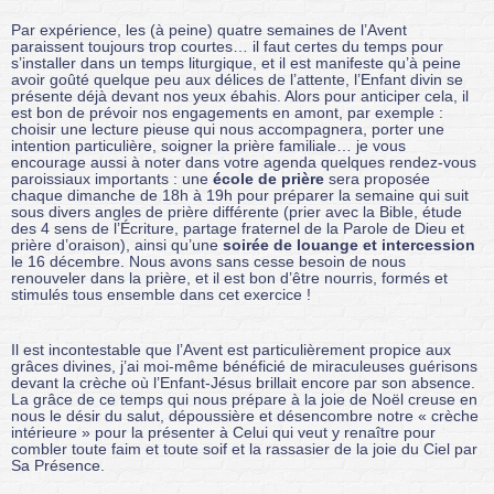
Par expérience, les (à peine) quatre semaines de l’Avent
paraissent toujours trop courtes… il faut certes du temps pour
s’installer dans un temps liturgique, et il est manifeste qu’à peine
avoir goûté quelque peu aux délices de l’attente, l’Enfant divin se
présente déjà devant nos yeux ébahis. Alors pour anticiper cela, il
est bon de prévoir nos engagements en amont, par exemple :
choisir une lecture pieuse qui nous accompagnera, porter une
intention particulière, soigner la prière familiale… je vous
encourage aussi à noter dans votre agenda quelques rendez-vous
paroissiaux importants : une
école de prière
sera proposée
chaque dimanche de 18h à 19h pour préparer la semaine qui suit
sous divers angles de prière différente (prier avec la Bible, étude
des 4 sens de l’Écriture, partage fraternel de la Parole de Dieu et
prière d’oraison), ainsi qu’une
soirée de louange et intercession
le 16 décembre. Nous avons sans cesse besoin de nous
renouveler dans la prière, et il est bon d’être nourris, formés et
stimulés tous ensemble dans cet exercice !
Il est incontestable que l’Avent est particulièrement propice aux
grâces divines, j’ai moi-même bénéficié de miraculeuses guérisons
devant la crèche où l’Enfant-Jésus brillait encore par son absence.
La grâce de ce temps qui nous prépare à la joie de Noël creuse en
nous le désir du salut, dépoussière et désencombre notre « crèche
intérieure » pour la présenter à Celui qui veut y renaître pour
combler toute faim et toute soif et la rassasier de la joie du Ciel par
Sa Présence.