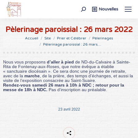
Recherche
Nouvelles
:
Pèlerinage paroissial : 26 mars 2022
Vous êtes ici :
Accueil
Site
Prier et Célébrer
Pèlerinages
Pèlerinage paroissial : 26 mars…
Nous vous proposons
d’aller à pied
de ND-du-Calvaire à Sainte-
Rita de Fontenay-aux-Roses, que notre évêque a établie
« sanctuaire diocésain ». Ce sera donc une journée de retraite,
avec de la
marche
, de la prière, des temps d’échanges, et aussi la
visite de l’exposition consacrée au Saint-Suaire.
Rendez-vous samedi 26 mars à 10h à NDC ; retour pour la
messe de 18h à NDC.
Pas d’inscription au préalable.
23 avril 2022