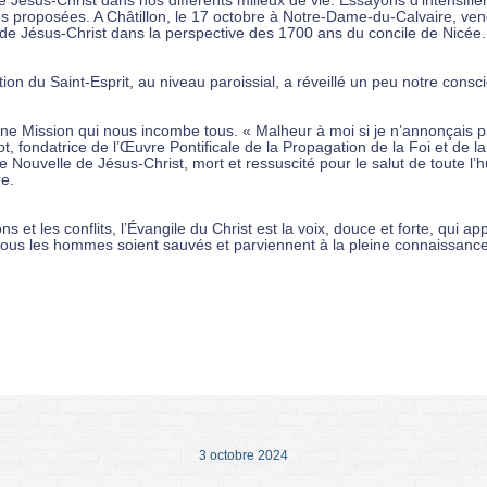
ésus-Christ dans nos différents milieux de vie. Essayons d’intensifier n
ales proposées. A Châtillon, le 17 octobre à Notre-Dame-du-Calvaire, 
e de Jésus-Christ dans la perspective des 1700 ans du concile de Nicée.
on du Saint-Esprit, au niveau paroissial, a réveillé un peu notre consci
sion qui nous incombe tous. « Malheur à moi si je n’annonçais pas 
t, fondatrice de l’Œuvre Pontificale de la Propagation de la Foi et de 
Nouvelle de Jésus-Christ, mort et ressuscité pour le salut de toute l
re.
 et les conflits, l’Évangile du Christ est la voix, douce et forte, qui a
e tous les hommes soient sauvés et parviennent à la pleine connaissanc
3 octobre 2024