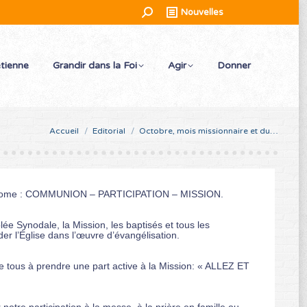
Recherche
Nouvelles
:
étienne
Grandir dans la Foi
Agir
Donner
Vous êtes ici :
Accueil
Editorial
Octobre, mois missionnaire et du…
nt à Rome : COMMUNION – PARTICIPATION – MISSION.
e Synodale, la Mission, les baptisés et tous les
er l’Église dans l’œuvre d’évangélisation.
 tous à prendre une part active à la Mission: « ALLEZ ET