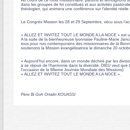
Au cours de ce mois missionnaire, parlons et témoignons de J
dans les groupes de foi constitués et aux activités pastor
théologien, qui animera une conférence sur l’identité réell
Le Congrès Mission les 28 et 29 Septembre, vécu sous l’acti
« ALLEZ ET INVITEZ TOUT LE MONDE A LA NOCE » est une Mis
A la suite de la bienheureuse lyonnaise Pauline-Marie Jarico
tous pour nos contemporains des missionnaires de la Bonne 
soutenons la Mission évangélisatrice le dimanche 20 octob
« Aujourd’hui encore, dans un monde déchiré par les divisions
à se réjouir de l’harmonie dans la diversité. DIEU veut qu
l’occasion de la 98eme Journée Mondiale des Missions)
« ALLEZ ET INVITEZ TOUT LE MONDE A LA NOCE ».
Père Bi Goh Ortalin KOUASSI