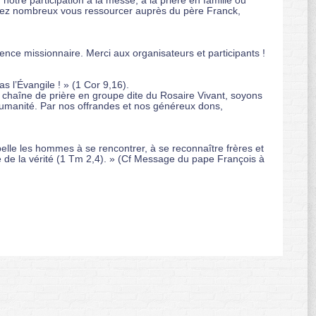
otre participation à la messe, à la prière en famille ou
venez nombreux vous ressourcer auprès du père Franck,
ence missionnaire. Merci aux organisateurs et participants !
l’Évangile ! » (1 Cor 9,16).
la chaîne de prière en groupe dite du Rosaire Vivant, soyons
’humanité. Par nos offrandes et nos généreux dons,
ppelle les hommes à se rencontrer, à se reconnaître frères et
e de la vérité (1 Tm 2,4). » (Cf Message du pape François à