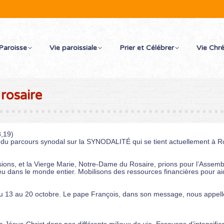
Paroisse
Vie paroissiale
Prier et Célébrer
Vie Chr
rosaire
8,19)
nale du parcours synodal sur la SYNODALITÉ qui se tient actuelleme
ns, et la Vierge Marie, Notre-Dame du Rosaire, prions pour l’Assemblé
u dans le monde entier. Mobilisons des ressources financières pour aid
u 13 au 20 octobre. Le pape François, dans son message, nous appelle