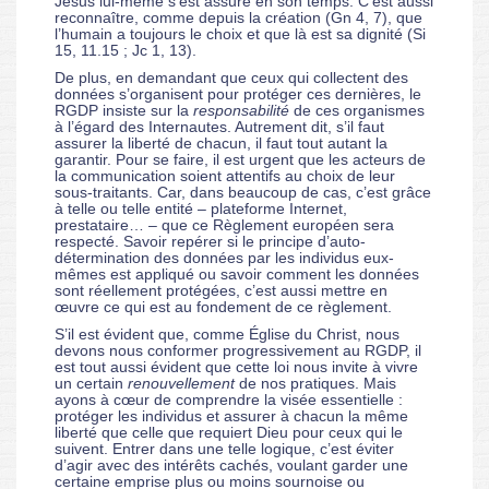
Jésus lui-même s’est assuré en son temps. C’est aussi
reconnaître, comme depuis la création (Gn 4, 7), que
l’humain a toujours le choix et que là est sa dignité (Si
15, 11.15 ; Jc 1, 13).
De plus, en demandant que ceux qui collectent des
données s’organisent pour protéger ces dernières, le
RGDP insiste sur la
responsabilité
de ces organismes
à l’égard des Internautes. Autrement dit, s’il faut
assurer la liberté de chacun, il faut tout autant la
garantir. Pour se faire, il est urgent que les acteurs de
la communication soient attentifs au choix de leur
sous-traitants. Car, dans beaucoup de cas, c’est grâce
à telle ou telle entité – plateforme Internet,
prestataire… – que ce Règlement européen sera
respecté. Savoir repérer si le principe d’auto-
détermination des données par les individus eux-
mêmes est appliqué ou savoir comment les données
sont réellement protégées, c’est aussi mettre en
œuvre ce qui est au fondement de ce règlement.
S’il est évident que, comme Église du Christ, nous
devons nous conformer progressivement au RGDP, il
est tout aussi évident que cette loi nous invite à vivre
un certain
renouvellement
de nos pratiques. Mais
ayons à cœur de comprendre la visée essentielle :
protéger les individus et assurer à chacun la même
liberté que celle que requiert Dieu pour ceux qui le
suivent. Entrer dans une telle logique, c’est éviter
d’agir avec des intérêts cachés, voulant garder une
certaine emprise plus ou moins sournoise ou