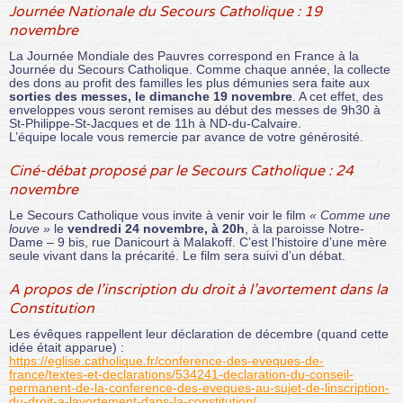
Journée Nationale du Secours Catholique : 19
novembre
La Journée Mondiale des Pauvres correspond en France à la
Journée du Secours Catholique. Comme chaque année, la collecte
des dons au profit des familles les plus démunies sera faite aux
sorties des messes, le dimanche 19 novembre
. A cet effet, des
enveloppes vous seront remises au début des messes de 9h30 à
St-Philippe-St-Jacques et de 11h à ND-du-Calvaire.
L’équipe locale vous remercie par avance de votre générosité.
Ciné-débat proposé par le Secours Catholique : 24
novembre
Le Secours Catholique vous invite à venir voir le film
« Comme une
louve »
le
vendredi 24 novembre, à 20h
, à la paroisse Notre-
Dame – 9 bis, rue Danicourt à Malakoff. C’est l’histoire d’une mère
seule vivant dans la précarité. Le film sera suivi d’un débat.
A propos de l’inscription du droit à l’avortement dans la
Constitution
Les évêques rappellent leur déclaration de décembre (quand cette
idée était apparue) :
https://eglise.catholique.fr/conference-des-eveques-de-
france/textes-et-declarations/534241-declaration-du-conseil-
permanent-de-la-conference-des-eveques-au-sujet-de-linscription-
du-droit-a-lavortement-dans-la-constitution/