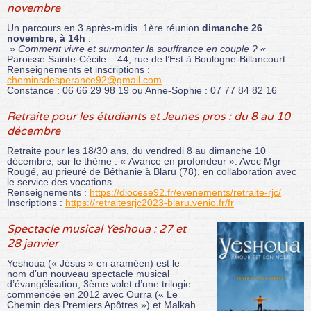
novembre
Un parcours en 3 après-midis. 1ère réunion
dimanche 26
novembre, à 14h
:
» Comment vivre et surmonter la souffrance en couple ? «
Paroisse Sainte-Cécile – 44, rue de l’Est à Boulogne-Billancourt.
Renseignements et inscriptions :
cheminsdesperance92@gmail.com
–
Constance : 06 66 29 98 19 ou Anne-Sophie : 07 77 84 82 16
Retraite pour les étudiants et Jeunes pros : du 8 au 10
décembre
Retraite pour les 18/30 ans, du vendredi 8 au dimanche 10
décembre, sur le thème : « Avance en profondeur ». Avec Mgr
Rougé, au prieuré de Béthanie à Blaru (78), en collaboration avec
le service des vocations.
Renseignements :
https://diocese92.fr/evenements/retraite-rjc/
Inscriptions :
https://retraitesrjc2023-blaru.venio.fr/fr
Spectacle musical Yeshoua : 27 et
28 janvier
Yeshoua (« Jésus » en araméen) est le
nom d’un nouveau spectacle musical
d’évangélisation, 3ème volet d’une trilogie
commencée en 2012 avec Ourra (« Le
Chemin des Premiers Apôtres ») et Malkah