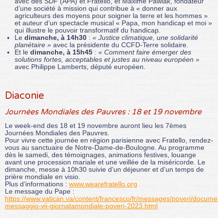
avec des SDF (APA) et Fratello, et Maxime Pawlak, fondateur
d’une société à mission qui contribue à « donner aux
agriculteurs des moyens pour soigner la terre et les hommes »
et auteur d’un spectacle musical « Papa, mon handicap et moi »
qui illustre le pouvoir transformatif du handicap.
Le
dimanche, à 14h30
:
« Justice climatique, une solidarité
planétaire »
avec la présidente du CCFD-Terre solidaire.
Et le
dimanche, à 15h45
:
« Comment faire émerger des
solutions fortes, acceptables et justes au niveau européen »
avec Philippe Lamberts, député européen.
Diaconie
Journées Mondiales des Pauvres : 18 et 19 novembre
Le week-end des 18 et 19 novembre auront lieu les 7èmes
Journées Mondiales des Pauvres.
Pour vivre cette journée en région parisienne avec Fratello, rendez-
vous au sanctuaire de Notre-Dame-de-Boulogne. Au programme
dès le samedi, des témoignages, animations festives, louange
avant une procession mariale et une veillée de la miséricorde. Le
dimanche, messe à 10h30 suivie d’un déjeuner et d’un temps de
prière mondiale en visio.
Plus d’informations :
www.wearefratello.org
Le message du Pape :
https://www.vatican.va/content/francesco/fr/messages/poveri/docum
messaggio-vii-giornatamondiale-poveri-2023.html