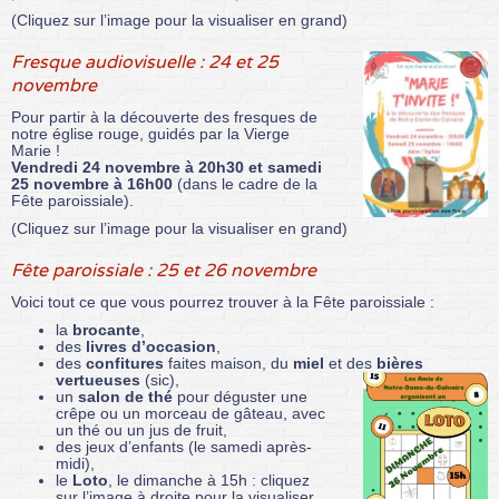
(Cliquez sur l’image pour la visualiser en grand)
Fresque audiovisuelle : 24 et 25
novembre
Pour partir à la découverte des fresques de
notre église rouge, guidés par la Vierge
Marie !
Vendredi 24 novembre à 20h30 et samedi
25 novembre à 16h00
(dans le cadre de la
Fête paroissiale).
(Cliquez sur l’image pour la visualiser en grand)
Fête paroissiale : 25 et 26 novembre
Voici tout ce que vous pourrez trouver à la Fête paroissiale :
la
brocante
,
des
livres d’occasion
,
des
confitures
faites maison, du
miel
et des
bières
vertueuses
(sic),
un
salon de thé
pour déguster une
crêpe ou un morceau de gâteau, avec
un thé ou un jus de fruit,
des jeux d’enfants (le samedi après-
midi),
le
Loto
, le dimanche à 15h : cliquez
sur l’image à droite pour la visualiser