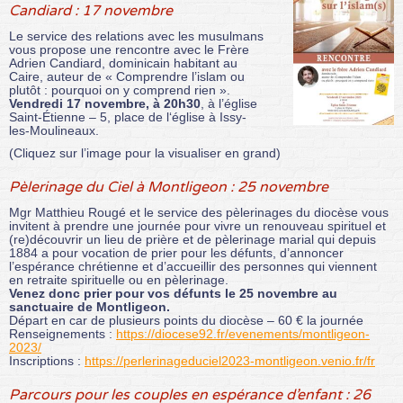
Candiard : 17 novembre
Le service des relations avec les musulmans
vous propose une rencontre avec le Frère
Adrien Candiard, dominicain habitant au
Caire, auteur de « Comprendre l’islam ou
plutôt : pourquoi on y comprend rien ».
Vendredi 17 novembre, à 20h30
, à l’église
Saint-Étienne – 5, place de l‘église à Issy-
les-Moulineaux.
(Cliquez sur l’image pour la visualiser en grand)
Pèlerinage du Ciel à Montligeon : 25 novembre
Mgr Matthieu Rougé et le service des pèlerinages du diocèse vous
invitent à prendre une journée pour vivre un renouveau spirituel et
(re)découvrir un lieu de prière et de pèlerinage marial qui depuis
1884 a pour vocation de prier pour les défunts, d’annoncer
l’espérance chrétienne et d’accueillir des personnes qui viennent
en retraite spirituelle ou en pèlerinage.
Venez donc prier pour vos défunts le 25 novembre au
sanctuaire de Montligeon.
Départ en car de plusieurs points du diocèse – 60 € la journée
Renseignements :
https://diocese92.fr/evenements/montligeon-
2023/
Inscriptions :
https://perlerinageduciel2023-montligeon.venio.fr/fr
Parcours pour les couples en espérance d’enfant : 26