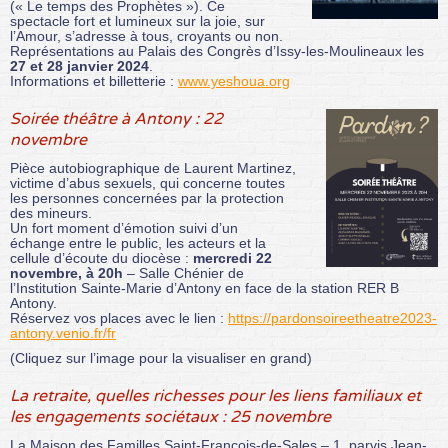
(« Le temps des Prophètes »). Ce
spectacle fort et lumineux sur la joie, sur
l’Amour, s’adresse à tous, croyants ou non.
Représentations au Palais des Congrès d’Issy-les-Moulineaux les
27 et 28 janvier 2024
.
Informations et billetterie :
www.yeshoua.org
Soirée théâtre à Antony : 22
novembre
Pièce autobiographique de Laurent Martinez,
victime d’abus sexuels, qui concerne toutes
les personnes concernées par la protection
des mineurs.
Un fort moment d’émotion suivi d’un
échange entre le public, les acteurs et la
cellule d’écoute du diocèse :
mercredi 22
novembre, à 20h
– Salle Chénier de
l’Institution Sainte-Marie d’Antony en face de la station RER B
Antony.
Réservez vos places avec le lien :
https://pardonsoireetheatre2023-
antony.venio.fr/fr
(Cliquez sur l’image pour la visualiser en grand)
La retraite, quelles richesses pour les liens familiaux et
les engagements sociétaux : 25 novembre
La Maison des Familles Saint-François-de-Sales – 1, parvis Jean-