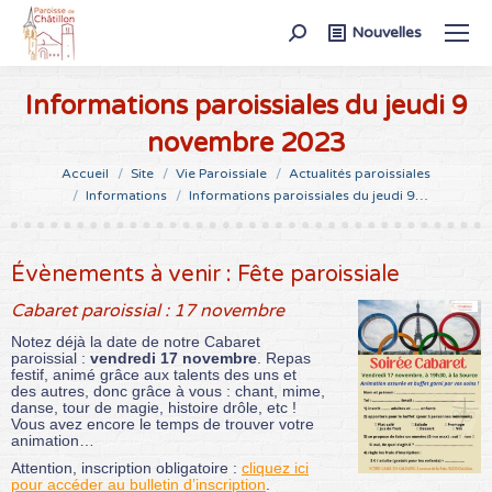
Recherche
Nouvelles
:
Informations paroissiales du jeudi 9
novembre 2023
Vous êtes ici :
Accueil
Site
Vie Paroissiale
Actualités paroissiales
Informations
Informations paroissiales du jeudi 9…
Évènements à venir : Fête paroissiale
Cabaret paroissial : 17 novembre
Notez déjà la date de notre Cabaret
paroissial :
vendredi 17 novembre
. Repas
festif, animé grâce aux talents des uns et
des autres, donc grâce à vous : chant, mime,
danse, tour de magie, histoire drôle, etc !
Vous avez encore le temps de trouver votre
animation…
Attention, inscription obligatoire :
cliquez ici
pour accéder au bulletin d’inscription
.