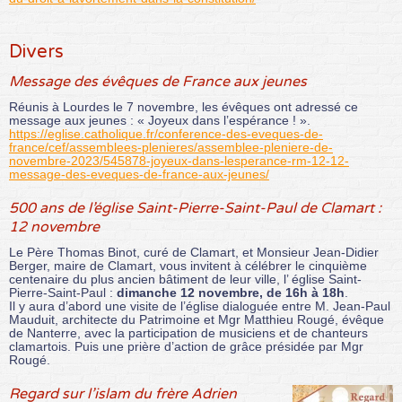
Divers
Message des évêques de France aux jeunes
Réunis à Lourdes le 7 novembre, les évêques ont adressé ce
message aux jeunes : « Joyeux dans l’espérance ! ».
https://eglise.catholique.fr/conference-des-eveques-de-
france/cef/assemblees-plenieres/assemblee-pleniere-de-
novembre-2023/545878-joyeux-dans-lesperance-rm-12-12-
message-des-eveques-de-france-aux-jeunes/
500 ans de l’église Saint-Pierre-Saint-Paul de Clamart :
12 novembre
Le Père Thomas Binot, curé de Clamart, et Monsieur Jean-Didier
Berger, maire de Clamart, vous invitent à célébrer le cinquième
centenaire du plus ancien bâtiment de leur ville, l’ église Saint-
Pierre-Saint-Paul :
dimanche 12 novembre, de 16h à 18h
.
Il y aura d’abord une visite de l’église dialoguée entre M. Jean-Paul
Mauduit, architecte du Patrimoine et Mgr Matthieu Rougé, évêque
de Nanterre, avec la participation de musiciens et de chanteurs
clamartois. Puis une prière d’action de grâce présidée par Mgr
Rougé.
Regard sur l’islam du frère Adrien