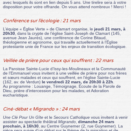
avec lesquels ils sont en lien depuis 5 ans. Une tirelire sera à votre
disposition pour votre offrande. On vous attend nombreux ! Merci !
Conférence sur l’écologie : 21 mars
L’équipe « Église Verte » de Clamart organise, le
jeudi 21 mars, à
20h30
, dans la crypte de l’église Saint-Joseph de Clamart (145,
avenue Jean Jaurès), une conférence de Corine Bitaud,
théologienne et agronome, qui travaille actuellement à l’Église
protestante unie de France sur les enjeux de transition écologique.
Veillée de prière pour ceux qui souffrent : 22 mars
La Paroisse Sainte-Lucie d’Issy-les-Moulineaux et la Communauté
de l’Emmanuel vous invitent à une veillée de prière pour nos frères
et sœurs malades et ceux qui souffrent, en l’église Sainte-Lucie
(162, av. de Verdun)
le vendredi 22 mars, de 20h30 à 22h
.
Au programme : Louange, Témoignage, Écoute de la Parole de
Dieu, prière d’intercession pour les malades, et Adoration
eucharistique.
Ciné-débat « Migrando » : 24 mars
Une Clé Pour Un Gîte
et le
Secours Catholique
vous invitent à venir
assister au spectacle théâtral
Migrando
,
dimanche 24 mars
prochain, à 16h30
, au Centre Guynemer (2, rue Guynemer). La
pièce sera suivie d’un débat sur le thème de la migration et de