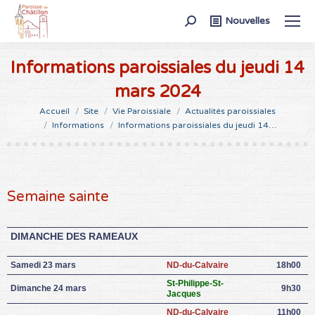
Recherche
Nouvelles
:
Informations paroissiales du jeudi 14
mars 2024
Vous êtes ici :
Accueil
Site
Vie Paroissiale
Actualités paroissiales
Informations
Informations paroissiales du jeudi 14…
Semaine sainte
DIMANCHE DES RAMEAUX
Samedi 23 mars
ND-du-Calvaire
18h00
St-Philippe-St-
Dimanche 24 mars
9h30
Jacques
ND-du-Calvaire
11h00