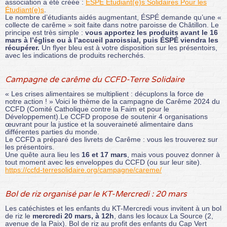
association a été créée :
ÉSPÉ Étudiant(e)s Solidaires Pour les
Étudiant(e)s
.
Le nombre d’étudiants aidés augmentant, ÉSPÉ demande qu’une «
collecte de carême » soit faite dans notre paroisse de Châtillon. Le
principe est très simple :
vous apportez les produits avant le 16
mars à l’église ou à l’accueil paroissial, puis ÉSPÉ viendra les
récupérer.
Un flyer bleu est à votre disposition sur les présentoirs,
avec les indications de produits recherchés.
Campagne de carême du CCFD-Terre Solidaire
« Les crises alimentaires se multiplient : décuplons la force de
notre action ! » Voici le thème de la campagne de Carême 2024 du
CCFD (Comité Catholique contre la Faim et pour le
Développement).Le CCFD propose de soutenir 4 organisations
œuvrant pour la justice et la souveraineté alimentaire dans
différentes parties du monde.
Le CCFD a préparé des livrets de Carême : vous les trouverez sur
les présentoirs.
Une quête aura lieu les
16 et 17 mars
, mais vous pouvez donner à
tout moment avec les enveloppes du CCFD (ou sur leur site).
https://ccfd-terresolidaire.org/campagne/careme/
Bol de riz organisé par le KT-Mercredi : 20 mars
Les catéchistes et les enfants du KT-Mercredi vous invitent à un bol
de riz le
mercredi 20 mars, à 12h
, dans les locaux La Source (2,
avenue de la Paix). Bol de riz au profit des enfants du Cap Vert