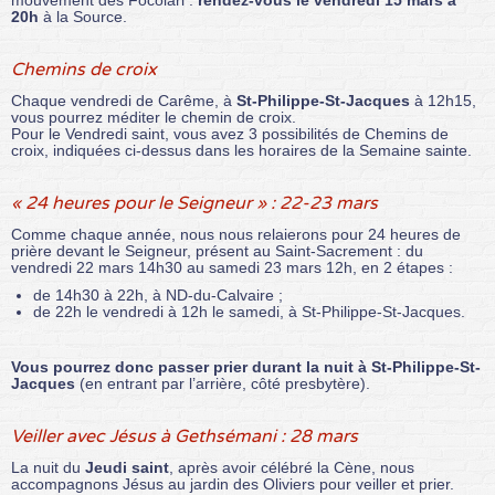
mouvement des Focolari :
rendez-vous le vendredi 15 mars à
20h
à la Source.
Chemins de croix
Chaque vendredi de Carême, à
St-Philippe-St-Jacques
à 12h15,
vous pourrez méditer le chemin de croix.
Pour le Vendredi saint, vous avez 3 possibilités de Chemins de
croix, indiquées ci-dessus dans les horaires de la Semaine sainte.
« 24 heures pour le Seigneur » : 22-23 mars
Comme chaque année, nous nous relaierons pour 24 heures de
prière devant le Seigneur, présent au Saint-Sacrement : du
vendredi 22 mars 14h30 au samedi 23 mars 12h, en 2 étapes :
de 14h30 à 22h, à ND-du-Calvaire ;
de 22h le vendredi à 12h le samedi, à St-Philippe-St-Jacques.
Vous pourrez donc passer prier durant la nuit à St-Philippe-St-
Jacques
(en entrant par l’arrière, côté presbytère).
Veiller avec Jésus à Gethsémani : 28 mars
La nuit du
Jeudi saint
, après avoir célébré la Cène, nous
accompagnons Jésus au jardin des Oliviers pour veiller et prier.