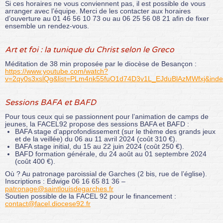
Si ces horaires ne vous conviennent pas, il est possible de vous
arranger avec l’équipe. Merci de les contacter aux horaires
d’ouverture au 01 46 56 10 73 ou au 06 25 56 08 21 afin de fixer
ensemble un rendez-vous.
Art et foi : la tunique du Christ selon le Greco
Méditation de 38 min proposée par le diocèse de Besançon :
https://www.youtube.com/watch?
v=2qy0s3xslQg&list=PLm4nk55fuO1d74D3v1L_EJduBlAzMWfxj&ind
Sessions BAFA et BAFD
Pour tous ceux qui se passionnent pour l’animation de camps de
jeunes, la FACEL92 propose des sessions BAFA et BAFD :
BAFA stage d’approfondissement (sur le thème des grands jeux
et de la veillée) du 06 au 11 avril 2024 (coût 310 €).
BAFA stage initial, du 15 au 22 juin 2024 (coût 250 €).
BAFD formation générale, du 24 août au 01 septembre 2024
(coût 400 €).
Où ? Au patronage paroissial de Garches (2 bis, rue de l’église).
Inscriptions : Edwige 06 16 65 81 36 –
patronage@saintlouisdegarches.fr
Soutien possible de la FACEL 92 pour le financement :
contact@facel.diocese92.fr