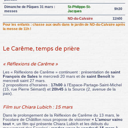
Dimanche de Pâques 31 mars :
St-Philippe-St-
9h30
messes
Jacques
ND-du-Calvaire
11h00
Pour les enfants : chasse aux œufs dans le jardin de ND-du-Calvaire après
la messe de 11h !
Le Carême, temps de prière
« Réflexions de Carême »
Les « Réflexions de Carême » continuent : présentation de
saint
François de Sales
le mercredi 20 mars et de
saint Benoît
le
mercredi saint 27 mars.
2 propositions d’horaires :
17h00
à l’Espace-Partage-Saint-Michel
(15, rue Pierre Sémard) et
20h45
à la Source (2, avenue de la
paix).
Film sur Chiara Lubich : 15 mars
Dans le prolongement de la Réflexion de Carême du 13 mars, le
Focolare de Châtillon nous propose de visionner
« L’amour vainc
tout »
, un film qui présente Chiara Lubich et les débuts du