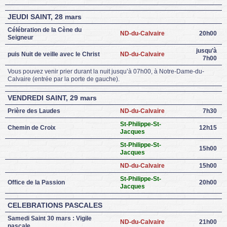
JEUDI SAINT, 28 mars
Célébration de la Cène du
ND-du-Calvaire
20h00
Seigneur
jusqu’à
puis Nuit de veille avec le Christ
ND-du-Calvaire
7h00
Vous pouvez venir prier durant la nuit jusqu’à 07h00, à Notre-Dame-du-
Calvaire (entrée par la porte de gauche).
VENDREDI SAINT, 29 mars
Prière des Laudes
ND-du-Calvaire
7h30
St-Philippe-St-
Chemin de Croix
12h15
Jacques
St-Philippe-St-
15h00
Jacques
ND-du-Calvaire
15h00
St-Philippe-St-
Office de la Passion
20h00
Jacques
CELEBRATIONS PASCALES
Samedi Saint 30 mars : Vigile
ND-du-Calvaire
21h00
pascale