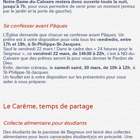
Notre-Dame-du-Calvaire restera donc ouverte toute la nuit,
jusqu’à 7h
, pour vous permettre de venir prier un moment (entrez
par le jardin et la porte de gauche).
Se confesser avant Pâques
L’Église demande que chacun se confesse avant Pâques. Un
prêtre est à votre disposition pour cela tous les v
endredis, entre
17h et 19h, à St-Philippe-St-Jacques
.
Sauf le vendredi 22 mars ! Dans le cadre des « 24 heures pour le
Seigneur », ce
vendredi 22 mars, de 14h30 à 22h
, c’est à ND-du-
Calvaire que des prêtres seront là pour vous donner le Pardon de
Dieu.
Enfin, dernier créneau, le
samedi saint, 30 mars, de 10h à 12h
, à
St-Philippe-St-Jacques.
Un feuillet est à votre disposition sur les présentoirs pour vous
aider à vous préparer.
Le Carême, temps de partage
Collecte alimentaire pour étudiants
Des étudiants de la paroisse de Bagneux ont lancé des collectes
alimentaires pour leurs camarades étudiant(e)s en précarité. Une