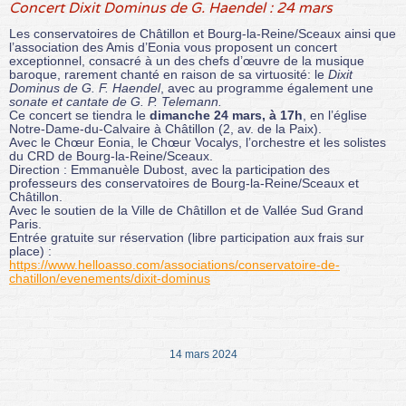
Concert Dixit Dominus de G. Haendel : 24 mars
Les conservatoires de Châtillon et Bourg-la-Reine/Sceaux ainsi que
l’association des Amis d’Eonia vous proposent un concert
exceptionnel, consacré à un des chefs d’œuvre de la musique
baroque, rarement chanté en raison de sa virtuosité: le
Dixit
Dominus de G. F. Haendel
, avec au programme également une
sonate et cantate de G. P. Telemann.
Ce concert se tiendra le
dimanche 24 mars, à 17h
, en l’église
Notre-Dame-du-Calvaire à Châtillon (2, av. de la Paix).
Avec le Chœur Eonia, le Chœur Vocalys, l’orchestre et les solistes
du CRD de Bourg-la-Reine/Sceaux.
Direction : Emmanuèle Dubost, avec la participation des
professeurs des conservatoires de Bourg-la-Reine/Sceaux et
Châtillon.
Avec le soutien de la Ville de Châtillon et de Vallée Sud Grand
Paris.
Entrée gratuite sur réservation (libre participation aux frais sur
place) :
https://www.helloasso.com/associations/conservatoire-de-
chatillon/evenements/dixit-dominus
14 mars 2024