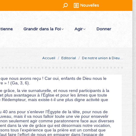
Recherche
Nouvelles
:
étienne
Grandir dans la Foi
Agir
Donner
Vous êtes ici :
Accueil
Editorial
De notre union à Dieu…
e que nous avons reçu ! Car oui, enfants de Dieu nous le
e » ! (Ga, 3, 6).
grâce, la vie surnaturelle, et nous rend participants à la
le et plus avantageux à l’Église et pour les âmes que toute
 Rédempteur, mais existe-t-il une plus digne activité que
u 40 ans pour s’enlever l’Égypte de la tête, pour nous de
eau, mais il va nous falloir toute une vie pour ensevelir
ur, non seulement agir comme paratonnerre face aux diverses
nt dans la vie de grâce qui est désormais notre vocation,
aisons tous l’expérience que la prière est un combat que
ut faire l’effort de nous en emparer dans l’espace de