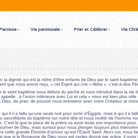
Paroisse
Vie paroissiale
Prier et Célébrer
Vie Chr
r la dignité qui est la nôtre d’être enfants de Dieu par le saint baptêm
int que nous avons reçu, « cet Esprit qui crie « Abba », c’est-à-dire Pèr
e saint baptême nous délivre du péché et nous introduit dans la vie de 
s appelle : à l’union intérieure avec Lui et cela « nous est bien plus uti
 Dieu, de prier, de pouvoir nous entretenir avec notre Créateur et notre
l n’a fallu qu’une seule nuit pour sortir d’Égypte, mais à qui il a fall
u sanctifiante du baptême sur notre tête et nous revêtir de l’homme nouv
s. C’est là que la place de la prière va avoir toute son importance po
ourner de Dieu, mais surtout pour nous plonger toujours plus intenséme
s cette grande Étreinte d’amour qu’est l’Esprit Saint. Alors oui, nous f
 que si le Royaume de Dieu nous est certes donné par grâce, il nous fa