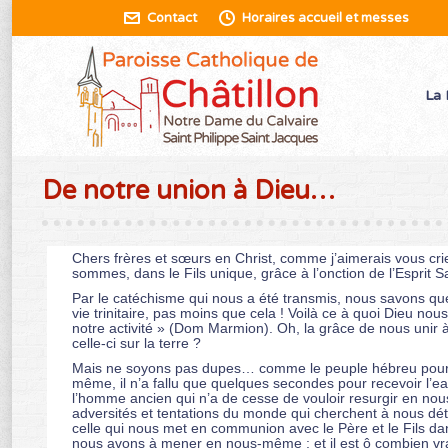
Contact
Horaires accueil et messes
La 
De notre union à Dieu…
Chers frères et sœurs en Christ, comme j’aimerais vous crie
sommes, dans le Fils unique, grâce à l’onction de l’Esprit Sa
Par le catéchisme qui nous a été transmis, nous savons que l
vie trinitaire, pas moins que cela ! Voilà ce à quoi Dieu nou
notre activité » (Dom Marmion). Oh, la grâce de nous unir à
celle-ci sur la terre ?
Mais ne soyons pas dupes… comme le peuple hébreu pour qui i
même, il n’a fallu que quelques secondes pour recevoir l’ea
l’homme ancien qui n’a de cesse de vouloir resurgir en nou
adversités et tentations du monde qui cherchent à nous dét
celle qui nous met en communion avec le Père et le Fils dan
nous avons à mener en nous-même ; et il est ô combien vrai