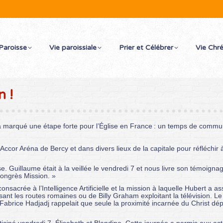
Paroisse
Vie paroissiale
Prier et Célébrer
Vie Chr
n !
 marqué une étape forte pour l’Église en France : un temps de communi
.
 l’Accor Aréna de Bercy et dans divers lieux de la capitale pour réfléchi
e. Guillaume était à la veillée le vendredi 7 et nous livre son témoigna
Congrès Mission. »
nsacrée à l’Intelligence Artificielle et la mission à laquelle Hubert a as
isant les routes romaines ou de Billy Graham exploitant la télévision. Le
Fabrice Hadjadj rappelait que seule la proximité incarnée du Christ dép