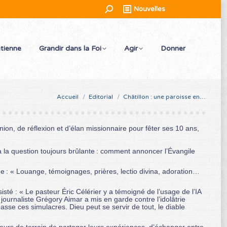
Recherche
Nouvelles
:
étienne
Grandir dans la Foi
Agir
Donner
Vous êtes ici :
Accueil
Editorial
Châtillon : une paroisse en…
on, de réflexion et d’élan missionnaire pour fêter ses 10 ans,
r à la question toujours brûlante : comment annoncer l’Évangile
ge : « Louange, témoignages, prières, lectio divina, adoration…
sisté : « Le pasteur Éric Célérier y a témoigné de l’usage de l’IA
 journaliste Grégory Aimar a mis en garde contre l’idolâtrie
asse ces simulacres. Dieu peut se servir de tout, le diable