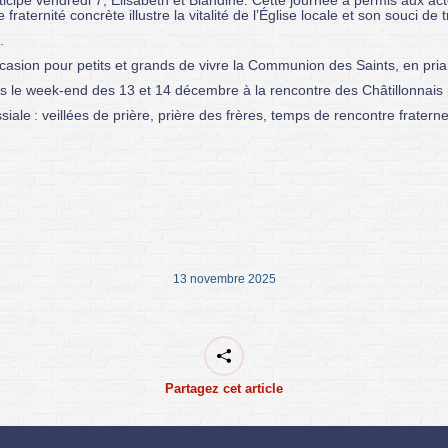
rticipé vendredi 7, Élisabeth et Blandine. Cette journée a permis aux a
ternité concrète illustre la vitalité de l’Église locale et son souci de 
.
casion pour petits et grands de vivre la Communion des Saints, en prian
s le week-end des 13 et 14 décembre à la rencontre des Châtillonnais p
oissiale : veillées de prière, prière des frères, temps de rencontre fra
13 novembre 2025
Partagez cet article