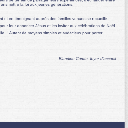
cteurs de terrain de partager leurs expériences, d’échanger entre
transmettre la foi aux jeunes générations.
t et en témoignant auprès des familles venues se recueillir.
our leur annoncer Jésus et les inviter aux célébrations de Noël.
ternelle… Autant de moyens simples et audacieux pour porter
Blandine Comte, foyer d’accueil