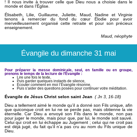
! Il nous invite à trouver celle que Dieu nous a choisie dans le
monde et dans l’Église.
Élisabeth, Lilie, Guillaume, Juliette, Maud, Nadine et Virginie
tenons à remercier du fond du cœur Élodie pour avoir
merveilleusement organisé cette retraite et pour son précieux
enseignement.
Maud, néophyte
Évangile du dimanche 31 mai
Pour préparer la messe dominicale, seul, en famille ou en groupe,
prenons le temps de la lecture de l’Évangile :
Lire une fois le texte,
Puis garder quelques instants de silence,
Écouter comment en moi l’Évangile résonne,
Puis s’aider des questions posées pour continuer votre méditation.
Évangile de Jésus Christ selon saint Jean
(
Jn 3, 16-18)
Dieu a tellement aimé le monde qu’il a donné son Fils unique, afin
que quiconque croit en lui ne se perde pas, mais obtienne la vie
éternelle. Car Dieu a envoyé son Fils dans le monde, non pas
pour juger le monde, mais pour que, par lui, le monde soit sauvé.
Celui qui croit en lui échappe au Jugement ; celui qui ne croit pas
est déjà jugé, du fait qu’il n’a pas cru au nom du Fils unique de
Dieu.