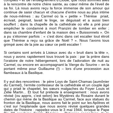
complies – et de l’enseignement d’Élodie, que nous sommes allés
à la rencontre de notre chère sainte, au cœur même de l’éveil de
sa foi. Là nous avons reçu la force immense de son amour qui
continue de saisir chacun et chacune d’entre nous au plus intime
de nous-mêmes : au Carmel où la « petite » Thérèse priait,
écrivait, peignait, lavait le linge, se déguisait et a aussi bien
souffert ; dans la chapelle de la cathédrale où elle a prié pour
empêcher le condamné à mort Pranzini de tomber en enfer ;
dans sa chambre d’enfant de la maison des « Buissonnets ». On
a pu s’étonner parfois : « c’est donc dans cet escalier tout étroit
que Thérèse a reçu sa grâce de Noël ? ». Nous l’avons tous
grimpé avec de la joie au cœur ce petit escalier !
Si certains sont arrivés à Lisieux avec du « bruit dans la tête »,
nous y avons rapidement tous trouvé la paix : par la prière dans
l’oratoire de notre hébergement, lors de l’adoration de nuit au
Carmel, ou encore en accompagnant la Vierge du Sourire – en la
portant même pour Guillaume (!) – lors d’une procession aux
flambeaux à la Basilique.
Il y eut des rencontres : le père Loys de Saint-Chamas (aumônier
du Carmel), l’ermite confesseur de la cathédrale et un couple âgé
qui y priait le chapelet, les sœurs malgaches du Foyer Louis et
Zélie Martin... Et tout fut prétexte à enseignement : nous avons
révisé (ou appris, c’est selon) les Mystères du Rosaire durant le
chemin qui mène de la Basilique au Carmel, face aux statues du
fronton de la Basilique, nous avons fait le point sur les Apôtres et
c’est sur l’esplanade que nous avons révisé quelques grandes
dates de l’histoire : rappelez-vous le 3 mai 1944, lorsque le Pape