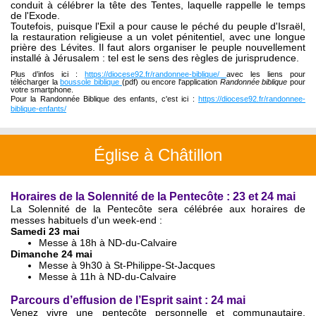
conduit à célébrer la tête des Tentes, laquelle rappelle le temps
de l'Exode.
Toutefois, puisque l'Exil a pour cause le péché du peuple d'Israël,
la restauration religieuse a un volet pénitentiel, avec une longue
prière des Lévites. Il faut alors organiser le peuple nouvellement
installé à Jérusalem : tel est le sens des règles de jurisprudence.
Plus d’infos ici :
https://diocese92.fr/randonnee-biblique/
avec les liens pour
télécharger la
boussole biblique
(pdf) ou encore l'application
Randonnée biblique
pour
votre smartphone.
Pour la Randonnée Biblique des enfants, c'est ici :
https://diocese92.fr/randonnee-
biblique-enfants/
Église à Châtillon
Horaires de la Solennité de la Pentecôte : 23 et 24 mai
La Solennité de la Pentecôte sera célébrée aux horaires de
messes habituels d'un week-end :
Samedi 23 mai
Messe à 18h à ND-du-Calvaire
Dimanche 24 mai
Messe à 9h30 à St-Philippe-St-Jacques
Messe à 11h à ND-du-Calvaire
Parcours d’effusion de l’Esprit saint : 24 mai
Venez vivre une pentecôte personnelle et communautaire,