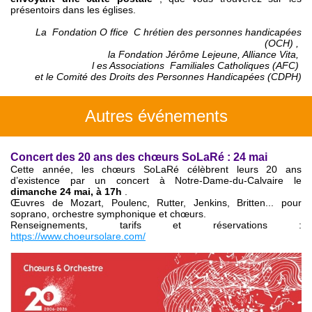
présentoirs dans les églises.
La
Fondation O
ffice
C
hrétien des personnes handicapées
(OCH)
,
la Fondation Jérôme Lejeune, Alliance Vita,
l
es Associations
Familiales Catholiques (AFC)
et le Comité des Droits des Personnes Handicapées (CDPH)
Autres événements
Concert des 20 ans des chœurs SoLaRé : 24 mai
Cette année, les chœurs SoLaRé célèbrent leurs 20 ans
d’existence par un concert à Notre-Dame-du-Calvaire le
dimanche 24 mai, à 17h
.
Œuvres de Mozart, Poulenc, Rutter, Jenkins, Britten... pour
soprano, orchestre symphonique et chœurs.
Renseignements, tarifs et réservations :
https://www.choeursolare.com/