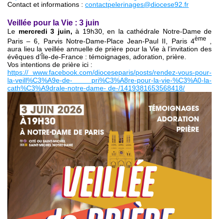
Contact et informations :
contactpelerinages@diocese92.fr
Veillée pour la Vie : 3 juin
Le
mercredi 3 juin,
à 19h30, en la cathédrale Notre-Dame de
ème
Paris – 6, Parvis Notre-Dame-Place Jean-Paul II, Paris 4
,
aura lieu la veillée annuelle de prière pour la Vie à l’invitation des
évêques d’Île-de-France : témoignages, adoration, prière.
Vos intentions de prière ici :
https:// www.facebook.com/dioceseparis/posts/rendez-vous-pour-
la-veill%C3%A9e-de- pri%C3%A8re-pour-la-vie-%C3%A0-la-
cath%C3%A9drale-notre-dame- de-/1419381653568418/