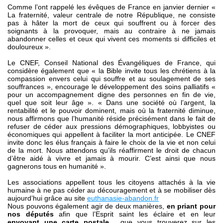
Comme l’ont rappelé les évêques de France en janvier dernier «
La fraternité, valeur centrale de notre République, ne consiste
pas à hâter la mort de ceux qui souffrent ou à forcer des
soignants à la provoquer, mais au contraire à ne jamais
abandonner celles et ceux qui vivent ces moments si difficiles et
douloureux ».
Le CNEF, Conseil National des Évangéliques de France, qui
considère également que « la Bible invite tous les chrétiens à la
compassion envers celui qui souffre et au soulagement de ses
souffrances », encourage le développement des soins palliatifs «
pour un accompagnement digne des personnes en fin de vie,
quel que soit leur âge ». « Dans une société où l’argent, la
rentabilité et le pouvoir dominent, mais où la fraternité diminue,
nous affirmons que l’humanité réside précisément dans le fait de
refuser de céder aux pressions démographiques, lobbyistes ou
économiques qui appellent à faciliter la mort anticipée. Le CNEF
invite donc les élus français à faire le choix de la vie et non celui
de la mort. Nous attendons qu’ils réaffirment le droit de chacun
d’être aidé à vivre et jamais à mourir. C’est ainsi que nous
gagnerons tous en humanité ».
Les associations appellent tous les citoyens attachés à la vie
humaine à ne pas céder au découragement et à se mobiliser dès
aujourd’hui grâce au site
euthanasie-abandon.fr
Nous pouvons également agir de deux manières,
en priant pour
nos députés
afin que l’Esprit saint les éclaire et en leur
envoyant une carte postale
, que vous trouverez sur les