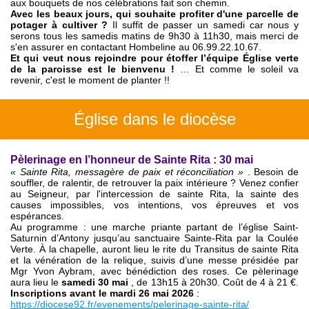
aux bouquets de nos célébrations fait son chemin.
Avec les beaux jours, qui souhaite profiter d'une parcelle de
potager à cultiver ?
Il suffit de passer un samedi car nous y
serons tous les samedis matins de 9h30 à 11h30, mais merci de
s'en assurer en contactant Hombeline au 06.99.22.10.67.
Et qui veut nous rejoindre pour étoffer l’équipe Église verte
de la paroisse est le bienvenu !
… Et comme le soleil va
revenir, c'est le moment de planter !!
Église dans le diocèse
Pèlerinage en l’honneur de Sainte Rita : 30 mai
« Sainte Rita, messagère de paix et réconciliation »
. Besoin de
souffler, de ralentir, de retrouver la paix intérieure ? Venez confier
au Seigneur, par l'intercession de sainte Rita, la sainte des
causes impossibles, vos intentions, vos épreuves et vos
espérances.
Au programme : une marche priante partant de l’église Saint-
Saturnin d’Antony jusqu’au sanctuaire Sainte-Rita par la Coulée
Verte. À la chapelle, auront lieu le rite du Transitus de sainte Rita
et la vénération de la relique, suivis d’une messe présidée par
Mgr Yvon Aybram, avec bénédiction des roses. Ce pèlerinage
aura lieu le
samedi 30 mai
, de 13h15 à 20h30. Coût de 4 à 21 €.
Inscriptions avant le mardi 26 mai 2026
:
https://diocese92.fr/evenements/pelerinage-sainte-rita/