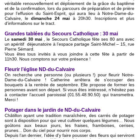
véritable renouvellement et déploiement de la grâce du baptême
et de la confirmation, lors du parcours de préparation et de prière
pour l’effusion du Saint-Esprit, qui aura lieu à Notre-Dame-du-
Calvaire, le
dimanche 24 mai
à 20h30. Inscriptions et plus
d’informations sur le tract.
Grandes tablées du Secours Catholique : 30 mai
Le
samedi 30 mai
, le Secours Catholique fête ses 80 ans avec
un apéritif déjeunatoire à l’espace partage Saint-Michel – 15, rue
Pierre Sémard.
Vous êtes tous invités à vous joindre à cette fête à partir de
11h30. Nous comptons sur votre présence !
Fleurir l’église ND-du-Calvaire
On recherche une personne (ou plusieurs !) pour fleurir Notre-
Dame-du-Calvaire ! Catherine arrêtera de s’occuper des
bouquets à la rentrée de septembre. Elle propose de former les
personnes avant son départ. Si vous êtes intéressé, n’hésitez pas
à contacter l’accueil paroissial (01.55.48.90.50) qui transmettra.
Merci !
Potager dans le jardin de ND-du-Calvaire
Châtillon ayant une tradition maraîchère, des carrés de potager
sont à disposition pour qui veut cultiver quelques légumes… Nous
goûtons aux beaux jours, les fraises, framboises, cerises,
prunes... Don du ciel pour nourrir nos corps.
Depuis l’an dernier, l’idée d’y faire pousser des fleurs qui serviront